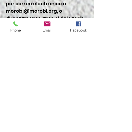
por correo electrónico a
morobi@morobi.org
, o
directamente ante el delegado
de protección de datos. En caso
Phone
Email
Facebook
de que no haya obtenido
satisfacción en el ejercicio de sus
derechos, podrá presentar una
reclamación ante la Autoridad
de Control en materia
Protección de Datos
competente, siendo ésta la
Agencia Española de Protección
de Datos, y cuyos datos de
contacto están accesibles en
https://sedeagpd.gob.es/sede-
electronica-
web/vistas/formNuevaReclamac
ion/reclamacion.jsf
.