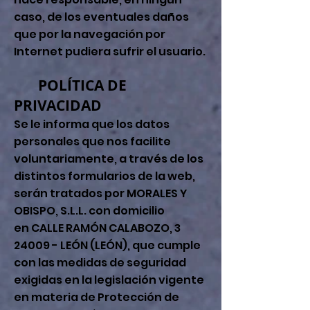
caso, de los eventuales daños
que por la navegación por
Internet pudiera sufrir el usuario.
POLÍTICA DE
PRIVACIDAD
Se le informa que los datos
personales que nos facilite
voluntariamente, a través de los
distintos formularios de la web,
serán tratados por MORALES Y
OBISPO, S.L.L. con domicilio
en CALLE RAMÓN CALABOZO, 3
24009 - LEÓN (LEÓN), que cumple
con las medidas de seguridad
exigidas en la legislación vigente
en materia de Protección de