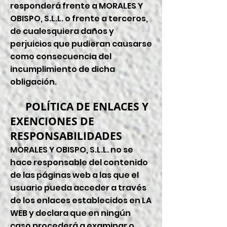
responderá frente a MORALES Y
OBISPO, S.L.L. o frente a terceros,
de cualesquiera daños y
perjuicios que pudieran causarse
como consecuencia del
incumplimiento de dicha
obligación.
POLÍTICA DE ENLACES Y
EXENCIONES DE
RESPONSABILIDADES
MORALES Y OBISPO, S.L.L. no se
hace responsable del contenido
de las páginas web a las que el
usuario pueda acceder a través
de los enlaces establecidos en LA
WEB y declara que en ningún
caso procederá a examinar o