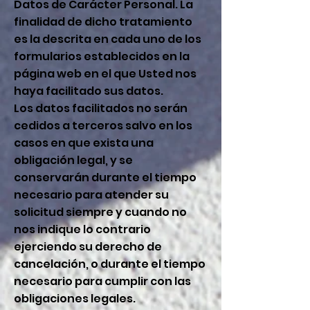
Datos de Carácter Personal. La
finalidad de dicho tratamiento
es la descrita en cada uno de los
formularios establecidos en la
página web en el que Usted nos
haya facilitado sus datos.
Los datos facilitados no serán
cedidos a terceros salvo en los
casos en que exista una
obligación legal, y se
conservarán durante el tiempo
necesario para atender su
solicitud siempre y cuando no
nos indique lo contrario
ejerciendo su derecho de
cancelación, o durante el tiempo
necesario para cumplir con las
obligaciones legales.