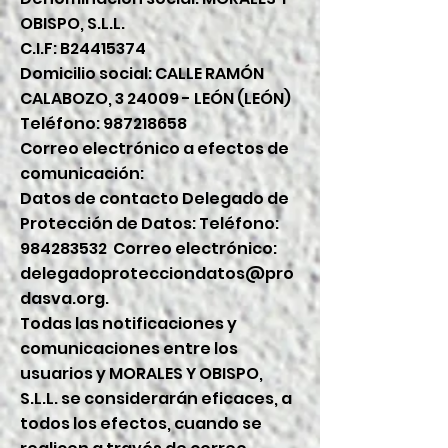
OBISPO, S.L.L.
C.I.F: B24415374
Domicilio social: CALLE RAMÓN
CALABOZO, 3 24009 - LEÓN (LEÓN)
Teléfono:
987218658
Correo electrónico a efectos de
comunicación:
Datos de contacto Delegado de
Protección de Datos: Teléfono:
984283532
Correo electrónico:
delegadoprotecciondatos@pro
dasva.org
.
Todas las notificaciones y
comunicaciones entre los
usuarios y MORALES Y OBISPO,
S.L.L. se considerarán eficaces, a
todos los efectos, cuando se