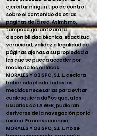
ejercitar ningún tipo de control
sobre el contenido de otras
páginas de la red. Asimismo,
tampoco garantizará la
disponibilidad técnica, exactitud,
veracidad, validez o legalidad de
páginas ajenas a su propiedad a
las que se pueda acceder por
medio de los enlaces.
MORALES Y OBISPO, S.L.L. declara
haber adoptado todas las
medidas necesarias para evitar
cualesquiera daños que, a los
usuarios de LA WEB, pudieran
derivarse de la navegación por la
misma. En consecuencia,
MORALES Y OBISPO, S.L.L. no se
hace responsable, en ningún